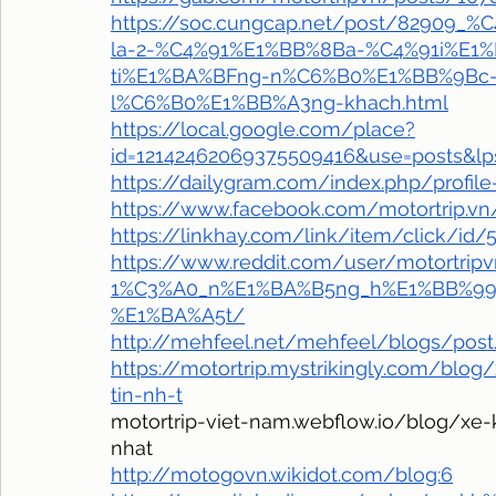
https://soc.cungcap.net/post/82909_
la-2-%C4%91%E1%BB%8Ba-%C4%91i%E1
ti%E1%BA%BFng-n%C6%B0%E1%BB%9Bc-
l%C6%B0%E1%BB%A3ng-khach.html
https://local.google.com/place?
id=12142462069375509416&use=posts&
https://dailygram.com/index.php/profile
https://www.facebook.com/motortrip.v
https://linkhay.com/link/item/click/id/
https://www.reddit.com/user/motortr
1%C3%A0_n%E1%BA%B5ng_h%E1%BB%99i
%E1%BA%A5t/
http://mehfeel.net/mehfeel/blogs/pos
https://motortrip.mystrikingly.com/blo
tin-nh-t
motortrip-viet-nam.webflow.io/blog/xe
nhat
http://motogovn.wikidot.com/blog:6