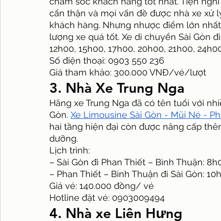
chăm sóc khách hàng tốt nhất. Tiện nghi củ
cẩn thận và mọi vấn đề được nhà xe xử lý
khách hàng. Nhưng nhược điểm lớn nhất 
lượng xe quá tốt. Xe di chuyển Sài Gòn đ
12h00, 15h00, 17h00, 20h00, 21h00, 24h00
Số điện thoại: 0903 550 236
Giá tham khảo: 300.000 VNĐ/vé/lượt
3. Nhà Xe Trung Nga
Hãng xe Trung Nga đã có tên tuổi với nhi
Gòn. 
Xe Limousine Sài Gòn - Mũi Né - Ph
hai tầng hiện đại còn được nâng cấp thêm 
dưỡng.
Lịch trình:
– Sài Gòn đi Phan Thiết – Bình Thuận: 8h
– Phan Thiết – Bình Thuận đi Sài Gòn: 10
Giá vé: 140.000 đồng/ vé
Hotline đặt vé: 0903009494
4. Nhà xe Liên Hưng