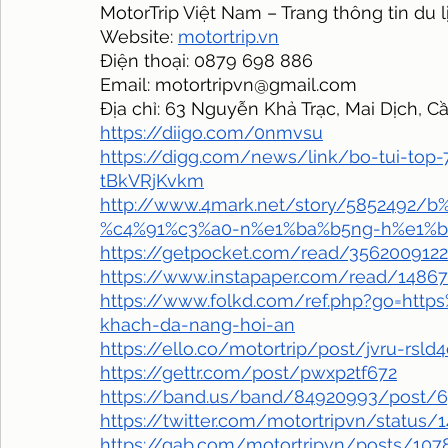
MotorTrip Việt Nam – Trang thông tin du 
Website: 
motortrip.vn
Điện thoại: 0879 698 886
Email: motortripvn@gmail.com
Địa chỉ: 63 Nguyễn Khả Trạc, Mai Dịch, C
https://diigo.com/0nmvsu
https://digg.com/news/link/bo-tui-top-
tBkVRjKvkm
http://www.4mark.net/story/5852492/b
%c4%91%c3%a0-n%e1%ba%b5ng-h%e1%bb
https://getpocket.com/read/3562009122
https://www.instapaper.com/read/1486
https://www.folkd.com/ref.php?go=http
khach-da-nang-hoi-an
https://ello.co/motortrip/post/jvru-rsl
https://gettr.com/post/pwxp2tf672
https://band.us/band/84920993/post/6
https://twitter.com/motortripvn/status
https://gab.com/motortripvn/posts/10