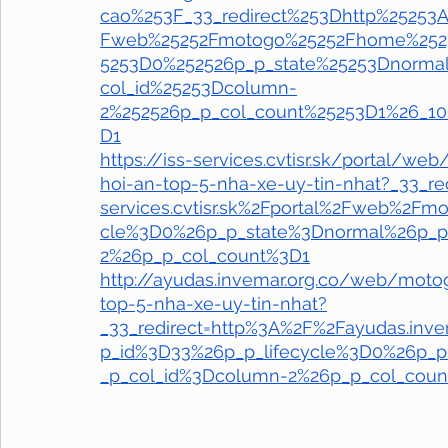
cao%253F_33_redirect%253Dhttp%25253A%
Fweb%25252Fmotogo%25252Fhome%25253
5253D0%252526p_p_state%25253Dnorma
col_id%25253Dcolumn-
2%252526p_p_col_count%25253D1%26_101
D1
https://iss-services.cvtisr.sk/portal
hoi-an-top-5-nha-xe-uy-tin-nhat?_33_re
services.cvtisr.sk%2Fportal%2Fweb%2F
cle%3D0%26p_p_state%3Dnormal%26p_
2%26p_p_col_count%3D1
http://ayudas.invemar.org.co/web/mot
top-5-nha-xe-uy-tin-nhat?
_33_redirect=http%3A%2F%2Fayudas.i
p_id%3D33%26p_p_lifecycle%3D0%26p
_p_col_id%3Dcolumn-2%26p_p_col_cou