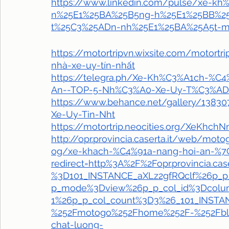
https://www.linkedin.com/pulse/xe-k
n%25E1%25BA%25B5ng-h%25E1%25BB%25
t%25C3%25ADn-nh%25E1%25BA%25A5t-mo
https://motortripvn.wixsite.com/motort
nhà-xe-uy-tín-nhất
https://telegra.ph/Xe-Kh%C3%A1ch-
An--TOP-5-Nh%C3%A0-Xe-Uy-T%C3%AD
https://www.behance.net/gallery/138
Xe-Uy-Tin-Nht
https://motortrip.neocities.org/XeKhc
http://opr.provincia.caserta.it/web/mo
og/xe-khach-%C4%91a-nang-hoi-an-%7C
redirect=http%3A%2F%2Fopr.provincia.
%3D101_INSTANCE_aXLz2gfRQclf%26p_p
p_mode%3Dview%26p_p_col_id%3Dcolu
1%26p_p_col_count%3D3%26_101_INSTA
%252Fmotogo%252Fhome%252F-%252Fblog
chat-luong-